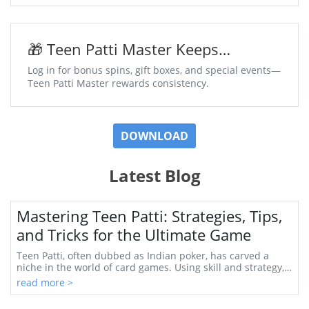
🎁 Teen Patti Master Keeps
Surprises Coming Daily
Log in for bonus spins, gift boxes, and special events—
Teen Patti Master rewards consistency.
DOWNLOAD
Latest Blog
Mastering Teen Patti: Strategies, Tips,
and Tricks for the Ultimate Game
Teen Patti, often dubbed as Indian poker, has carved a
niche in the world of card games. Using skill and strategy,
players can enjoy not only the thri...
read more >