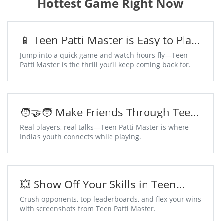
Hottest Game Right Now
📱 Teen Patti Master is Easy to Play,
Addictive to Win
Jump into a quick game and watch hours fly—Teen
Patti Master is the thrill you’ll keep coming back for.
🧑‍🤝‍🧑 Make Friends Through Teen
Patti Master Chat Tables
Real players, real talks—Teen Patti Master is where
India’s youth connects while playing.
💥 Show Off Your Skills in Teen
Patti Master
Crush opponents, top leaderboards, and flex your wins
with screenshots from Teen Patti Master.