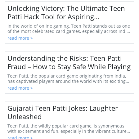
Unlocking Victory: The Ultimate Teen
Patti Hack Tool for Aspiring
Champions
In the world of online gaming, Teen Patti stands out as one
of the most celebrated card games, especially across India
and among Indian communities gl...
read more >
Understanding the Risks: Teen Patti
Fraud – How to Stay Safe While Playing
Teen Patti, the popular card game originating from India,
has captivated players around the world with its exciting
blend of strategy, psychology, and...
read more >
Gujarati Teen Patti Jokes: Laughter
Unleashed
Teen Patti, the wildly popular card game, is synonymous
with excitement and fun, especially in the vibrant culture
of Gujarat. Known for their humor a...
read more >